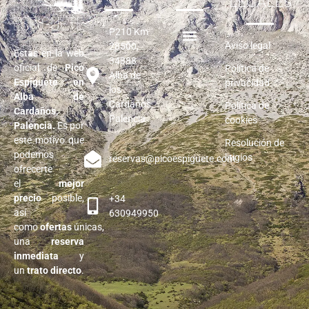
LEGALES
P210 Km
Aviso legal
28500,
Estás en la web
34888
oficial de
Pico
Política de
Alba de
Espiguete en
privacidad
los
Alba de
Cardaños,
Política de
Cardaños,
Palencia
cookies
Palencia
.
Es por
este motivo que
Resolución de
podemos
litigios
reservas@picoespiguete.com
ofrecerte
el
mejor
precio
posible,
+34
así
630949950
como
ofertas
únicas,
una
reserva
inmediata
y
un
trato directo
.