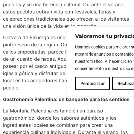
pueblos y su rica herencia cultural. Durante el verano,
estos pueblos cobran vida con festivales, ferias y
celebraciones tradicionales que ofrecen a los visitantes
una visión única de la vida en la montaña.
Valoramos tu privac
Cervera de Pisuerga es uno de los pueblos más
pintorescos de la región. Con sus casas de piedra y sus
Usamos cookies para mejorar su
calles empedradas, parece haber salido directamente
mostrarle anuncios o contenido
de un cuento de hadas. Aquí, los visitantes pueden
nuestro tráfico. Al hacer clic en
pasear por el casco antiguo, visitar la impresionante
consentimiento a nuestro uso de
iglesia gótica y disfrutar de la deliciosa gastronomía
local en los acogedores bares y restaurantes del
Personalizar
Rechaza
pueblo.
Gastronomía Palentina: un banquete para los sentidos
La Montaña Palentina es también un paraíso
gastronómico, donde los sabores auténticos y los
ingredientes locales se combinan para crear una
experiencia culinaria inolvidable. Durante el verano, los