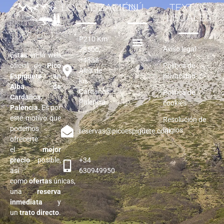
LOCALIZACIÓN
MENÚ
TEXTOS
LEGALES
P210 Km
Aviso legal
28500,
Estás en la web
34888
oficial de
Pico
Política de
Alba de
Espiguete en
privacidad
los
Alba de
Cardaños,
Política de
Cardaños,
Palencia
cookies
Palencia
.
Es por
este motivo que
Resolución de
podemos
litigios
reservas@picoespiguete.com
ofrecerte
el
mejor
precio
posible,
+34
así
630949950
como
ofertas
únicas,
una
reserva
inmediata
y
un
trato directo
.